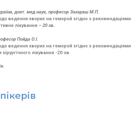
раїни, докт. мед.наук, професор Захараш М.П.
одо ведення хворих на геморой згідно з рекомендаціями
тивне лікування.
– 20 хв..
рофесор Пойда О.І.
одо ведення хворих на геморой згідно з рекомендаціями
хірургічного лікування -20 хв.
я.
пікерів