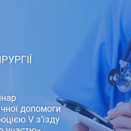
РУРГІЇ
інар
ічної допомоги
юцією V з’їзду
ю участю»