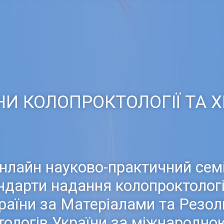
И КОЛОПРОКТОЛОГІЇ ТА ХІ
 онлайн науково-практичний сем
ндарти надання колопроктолог
аїни за Матеріалами та Резол
тологів України за міжнародно