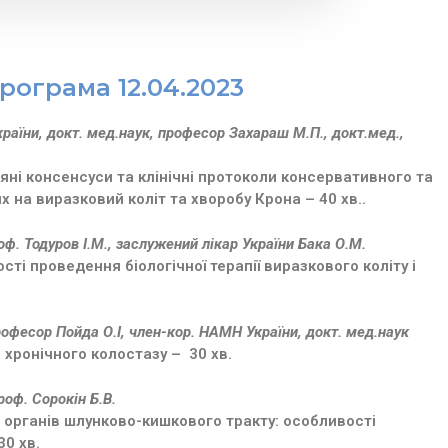
рограма 12.04.2023
раїни, докт. мед.наук, професор Захараш М.П., докт.мед.,
няні консенсуси та клінічні протоколи консервативного та
х на виразковий коліт та хворобу Крона – 40 хв..
оф. Тодуров І.М., заслужений лікар України Бака О.М.
сті проведення біологічної терапії виразкового коліту і
професор Пойда О.І, член-кор. НАМН України, докт. мед.наук
 хронічного колостазу – 30 хв.
проф. Сорокін Б.В.
и органів шлунково-кишкового тракту: особливості
30 хв.