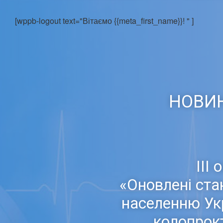
[wppb-logout text="Вітаємо {{meta_first_name}}! " ]
НОВИН
ІІІ
«Оновлені ста
населенню Укр
колопрок