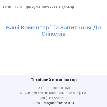
17:10 – 17:30 Дискусія. Питання і відповіді.
Ваші Коментарі Та Запитання До
Спікерів
Технічний організатор
ТОВ “Ворлдсервіс Груп”
м. Київ, вул. Євгена Коновальця, 32-А, оф 1-А.
Тел (044) 520-27-27
E-mail:
info@conference.in.ua