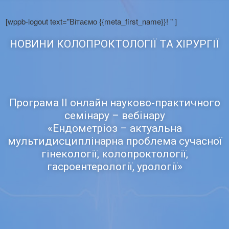
[wppb-logout text="Вітаємо {{meta_first_name}}! " ]
НОВИНИ КОЛОПРОКТОЛОГІЇ ТА ХІРУРГІЇ
Програма ІІ онлайн науково-практичного
семінару – вебінару
«Ендометріоз – актуальна
мультидисциплінарна проблема сучасної
гінекології, колопроктології,
гасроентерології, урології»