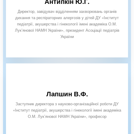
Антипкін Ю.Г.
Директор, завідувач відділенням захворювань органів
дихання та респіраторних алергозів у дітей ДУ «Інститут
педіатрії, акушерства і гінекології імені академіка О.М.
Лук’янової НАМН України», президент Асоціації педіатрів
України
Лапшин В.Ф.
Заступник директора з науково-організаційної роботи ДУ
«Інститут педіатрії, акушерства і гінекології імені академіка
О.М. Лук’янової НАМН України», професор