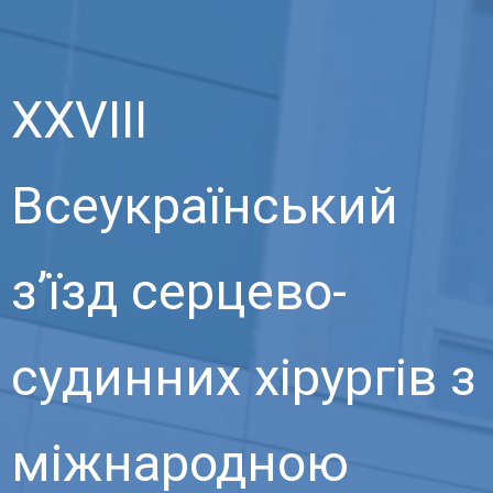
XXVІІI
Всеукраїнський
з’їзд серцево-
судинних хірургів з
міжнародною