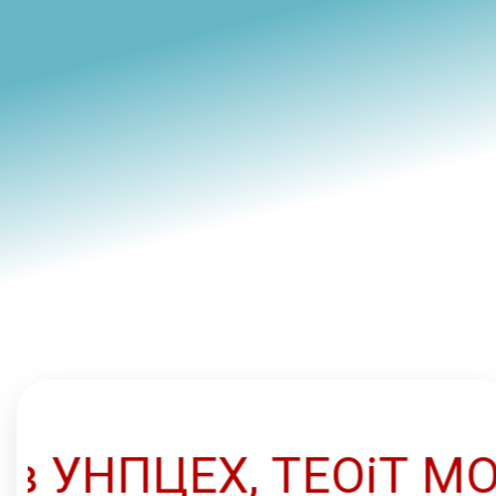
ків УНПЦЕХ, ТЕОіТ М