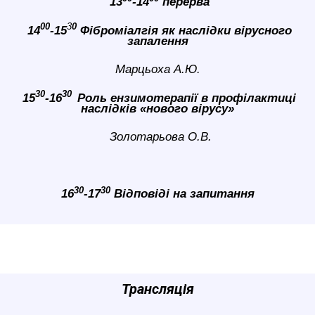
13
-14
перерва
00
3
0
14
-15
Фіброміалгія як наслідки вірусного
запалення
Марцьоха А.Ю.
30
30
15
-16
Роль ензимотерапії в профілактиці
наслідків «нового вірусу»
Золотарьова
О.В.
30
30
16
-17
Відповіді на запитання
Трансляція