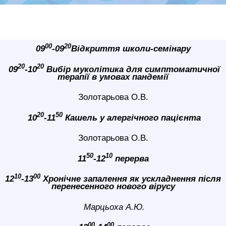
00
20
09
-09
Відкриття школи-семінару
20
20
09
-10
Вибір муколітика для симптоматичної
терапії в умовах пандемії
Золотарьова О.В.
20
50
10
-11
Кашель у алергічного пацієнта
Золотарьова О.В.
50
10
11
-12
перерва
10
00
12
-13
Хронічне запалення як ускладнення після
перенесенного нового вірусу
Марцьоха А.Ю.
00
00