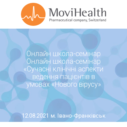
Онлайн школа-семінар
Онлайн школа-семінар
«Сучасні клінічні аспекти
ведення пацієнтів в
умовах «Нового вірусу»
12.08.2021 м. Івано-Франківськ