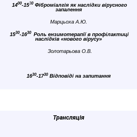
00
3
0
14
-15
Фіброміалгія як наслідки вірусного
запалення
Марцьоха А.Ю.
30
30
15
-16
Роль ензимотерапії в профілактиці
наслідків «нового вірусу»
Золотарьова
О.В.
30
30
16
-17
Відповіді на запитання
Трансляція