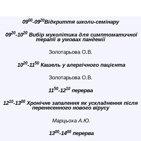
00
20
09
-09
Відкриття школи-семінару
20
20
09
-10
Вибір муколітика для симптоматичної
терапії в умовах пандемії
Золотарьова О.В.
20
50
10
-11
Кашель у алергічного пацієнта
Золотарьова О.В.
50
10
11
-12
перерва
10
00
12
-13
Хронічне запалення як ускладнення після
перенесенного нового вірусу
Марцьоха А.Ю.
00
00
13
-14
перерва