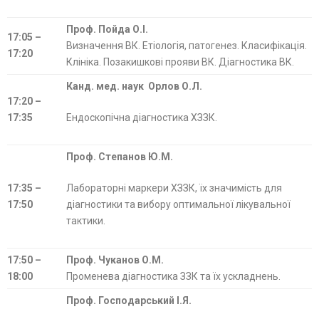
Проф. Пойда О.І.
17:05 –
Визначення ВК. Етіологія, патогенез. Класифікація.
17:20
Клініка. Позакишкові прояви ВК. Діагностика ВК.
Канд. мед. наук Орлов О.Л.
17:20 –
17:35
Ендоскопічна діагностика ХЗЗК.
Проф. Степанов Ю.М.
17:35 –
Лабораторні маркери ХЗЗК, їх значимість для
17:50
діагностики та вибору оптимальної лікувальної
тактики.
17:50 –
Проф. Чуканов О.М.
18:00
Променева діагностика ЗЗК та їх ускладнень.
Проф. Господарський І.Я.