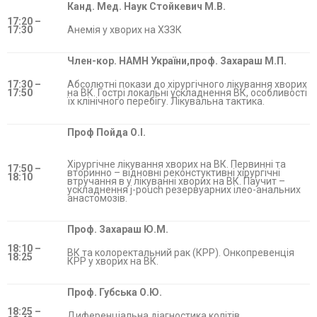
Канд. Мед. Наук Стойкевич М.В.
17:2
0
–
17:
3
0
Анемія у хворих на ХЗЗК
Член-кор. НАМН України,проф. Захараш М.П.
17:30 –
Абсолютні покази до хірургічного лікування хворих
17:50
на ВК. Гострі локальні ускладнення ВК, особливості
їх клінічного перебігу. Лікувальна тактика.
Проф Пойда О.І.
Хірургічне лікування хворих на ВК. Первинні та
17:50 –
вторинно – відновні реконстуктивні хірургічні
18:10
втручання в у лікуванні хворих на ВК. Паучит –
ускладнення j-pouch резервуарних ілео-анальних
анастомозів.
Проф. Захараш Ю.М.
18:10 –
ВК та колоректальний рак (КРР). Онкопревенція
18:25
КРР у хворих на ВК.
Проф. Губська О.Ю.
18:25 –
Диференціальна діагностика колітів.