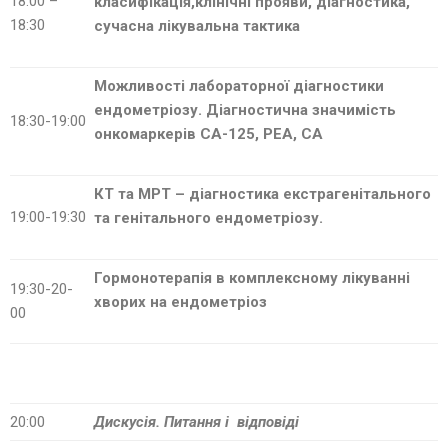
18:00 –
класифікація,клінічні
прояви, діагностика,
18:30
сучасна лікувальна тактика
Можливості
лабораторної діагностики
ендометріозу
. Діагностична значимість
18:30-19:00
онкомаркерів
СА-125, РЕА, СА
КТ
та МРТ – діагностика
екстрагенітального
19:00-19:30
та
генітального
ендометріозу
.
Гормонотерапія в комплексному лікуванні
19:30-20-
хворих на
ендометріоз
00
20:00
Дискусія. Питання і відповіді