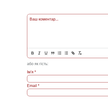
або як гість:
Ім'я
*
Email
*