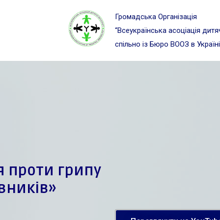
Громадська Організація
“Всеукраїнська асоціація дитяч
спільно із Бюро ВООЗ в Україні
 проти грипу
вників
»