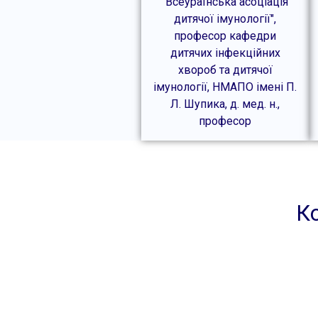
"Всеураїнська асоціація
дитячої імунології",
професор кафедри
дитячих інфекційних
хвороб та дитячої
імунології, НМАПО імені П.
Л. Шупика, д. мед. н.,
професор
Ко