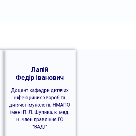
Лапій
Федір Іванович
Доцент кафедри дитячих
інфекційних хвороб та
дитячої імунології, НМАПО
імені П. Л. Шупика, к. мед.
н., член правління ГО
"ВАДІ"