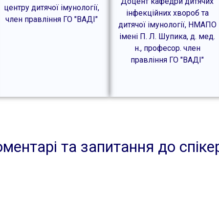
Доцент кафедри дитячих
центру дитячої імунології,
інфекційних хвороб та
член правління ГО "ВАДІ"
дитячої імунології, НМАПО
імені П. Л. Шупика, д. мед.
н., професор. член
правління ГО "ВАДІ"
ментарі та запитання до спіке