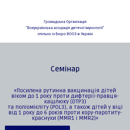
Громадська Організація
“Всеукраїнська асоціація дитячої імунології”
спільно із Бюро ВООЗ в Україні
Семінар
«Посилена рутинна вакцинація дітей
віком до 1 року проти дифтерії-правця-
кашлюку (DTP3)
та поліомієліту (POL3), а також дітей у віці
від 1 року до 6 років проти кору-паротиту-
краснухи (MMR1 і MMR2)»